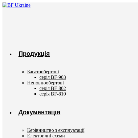
Перейти
до
вмісту
Продукція
Багатообертові
серія BF-903
Неповнообертові
серія BF-802
серія BF-810
Документація
Керівництво з експлуатації
Електричні схеми