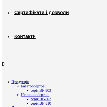
Сертифікати і дозволи
Контакти
Продукція
Багатообертові
серія BF-903
Неповнообертові
серія BF-802
серія BF-810