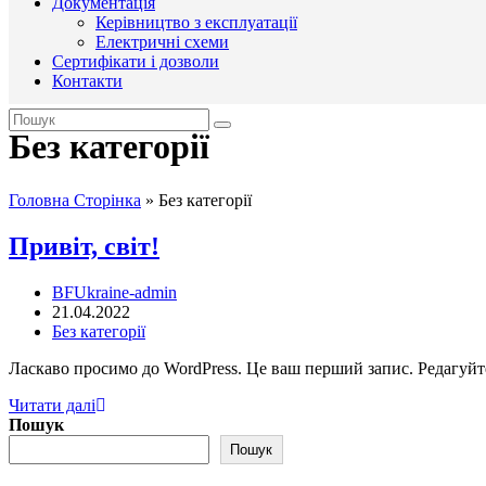
Документація
Керівництво з експлуатації
Електричні схеми
Сертифікати і дозволи
Контакти
Без категорії
Головна Сторінка
»
Без категорії
Привіт, світ!
Автор
BFUkraine-admin
запису:
Запис
21.04.2022
опубліковано:
Категорія
Без категорії
запису:
Ласкаво просимо до WordPress. Це ваш перший запис. Редагуйте
Привіт,
Читати далі
світ!
Пошук
Пошук